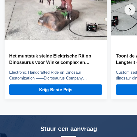
Het muntstuk stelde Elektrische Rit op
Toont de
Dinosaurus voor Winkelcomplex en
Lengterit
Pretpark in werking
Lopen
Electronic Handcrafted Ride on Dinosaur
Customized 
Customization ——Dicrosaurus Company
dinosaur din
introduction Zigong City Red Tiger Culture & Art
Dinosaur Co
Krijg Beste Prijs
Co.,Ltd was established in early 2016, which is
the experien
located in the hometown of dinosaurs-- Zigong City,
Crafted from
Sichuan Province, and it is specialized in emerging
this costume
technology product ...
Stuur een aanvraag