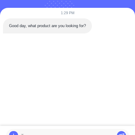
1:29 PM
Good day, what product are you looking for?
Nu indienen
Snel Contact
Tongren Road, district Da'an, Zigong City, provincie Sichuan,
China
Telefoon: 86-133-2081-5718
e-mail: joeyying626@gmail.com
Auteursrecht © 2022-2026 Zigong City Red Tiger Culture & Art Co., Ltd..
Allemaal. Alle rechten voorbehouden.