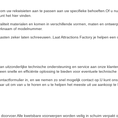
t om uw rekwisieten aan te passen aan uw specifieke behoeften.Of u nu
nt het hier vinden.
liteit materialen en komen in verschillende vormen, maten en ontwe
 merknaam of modelnummer.
gasten zeker laten schreeuwen..Laat Attractions Factory je helpen een
van uitzonderlijke technische ondersteuning en service aan onze klant
om een snelle en efficiënte oplossing te bieden voor eventuele technisch
tactformulier in, en we nemen zo snel mogelijk contact op.U kunt ons 
r uit om van u te horen en u te helpen het meeste uit uw aankoop te 
ige doorvoer.Alle kwetsbare voorwerpen worden veilig in schuim verpak