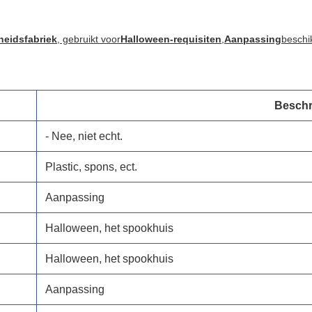
heidsfabriek
, gebruikt voor
Halloween-requisiten
,
Aanpassing
beschi
Beschr
- Nee, niet echt.
Plastic, spons, ect.
Aanpassing
Halloween, het spookhuis
Halloween, het spookhuis
Aanpassing