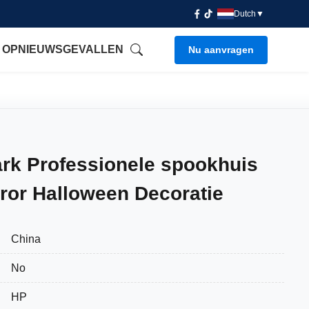
Dutch
▼
 OP
NIEUWS
GEVALLEN
Nu aanvragen
k Professionele spookhuis
ror Halloween Decoratie
China
No
HP