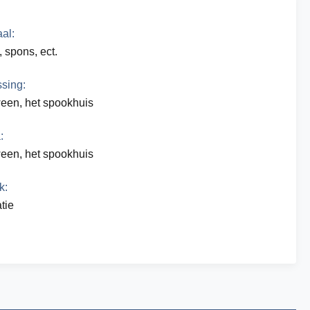
al:
, spons, ect.
sing:
een, het spookhuis
:
een, het spookhuis
k:
tie