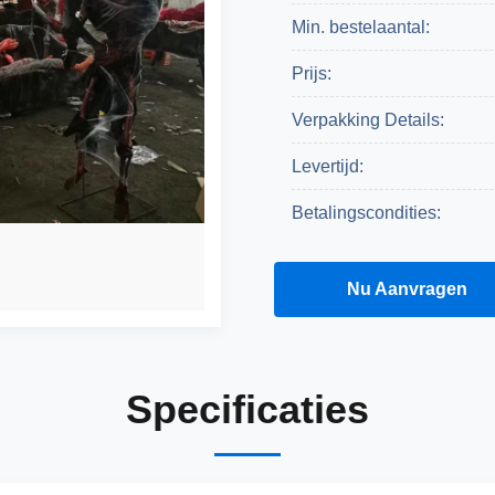
Min. bestelaantal:
Prijs:
Verpakking Details:
Levertijd:
Betalingscondities:
Een Citaat Krijgen
Nu Aanvragen
Specificaties