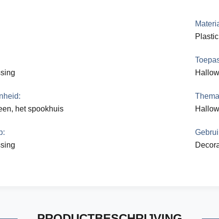
Materia
Plastic
Toepas
sing
Hallow
nheid:
Thema
en, het spookhuis
Hallow
p:
Gebrui
sing
Decora
PRODUCTBESCHRIJVING