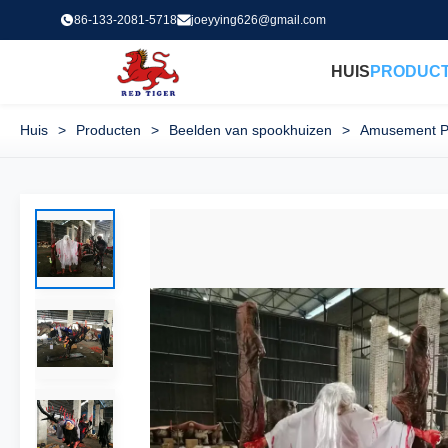
86-133-2081-5718
joeyying626@gmail.com
HUIS
PRODUC
Huis
>
Producten
>
Beelden van spookhuizen
>
Amusement Pa