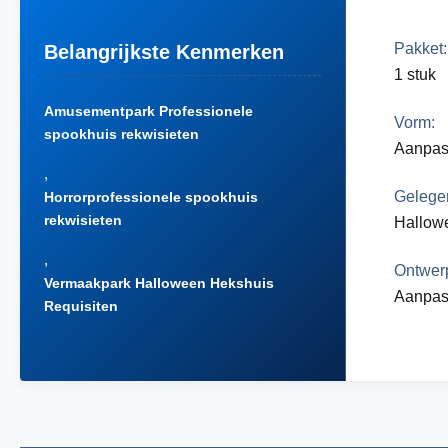
Pakket:
Belangrijkste Kenmerken
1 stuk
Amusementpark Professionele
Vorm:
spookhuis rekwisieten
Aanpas
,
Gelege
Horrorprofessionele spookhuis
rekwisieten
Hallowe
,
Ontwer
Vermaakpark Halloween Hekshuis
Aanpas
Requisiten