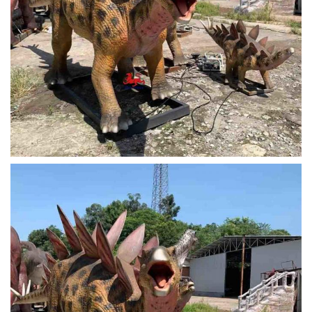
6. تخم گذاری
7. خم کردن بدن به جلو و عقب
8. تاب دادن دم
1. دایناسور غرش و تنفس.2.Custom
صدا
صداهای دیگر.
پلاستیک حباب دار / جعبه چوبی / کیف
بسته
هوا / بستگی به انتخاب مشتری دارد
7-30 روز (بستگی به مقدار سفارش
زمان تحویل
دارد)
طراحی چیدمان نمایشگاه/طراحی پارک
خدمات دیگر
موضوعی/دکوراسیون جشنواره
24 ماه (پس از گارانتی، ما می توانیم
خدمات پس از فروش
خدمات تعمیر مادام العمر را با قیمت