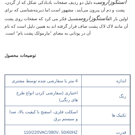
استگوزاروس
به دلیل دو ردیف صفحات بادبادکی شکل که از گردن،
پشت و دم آن بیرون می‌آیند، مشهور است.اما دیرینه‌شناسی که برای
استگوزاروس
اولین بار الف
فسیل فکر می کرد که صفحات روی پشت
آن مانند لاک لاک پشت صاف قرار گرفته اند.به همین دلیل است که نام
آن در یونانی به معنای "مارمولک پشت بام" است.
توضیحات محصول
اندازه
4 متر یا سفارشی شده توسط مشتری
اختیاری (سفارشی کردن انواع طرح
رنگ
های رنگی)
اسکلت فلزی، اسفنج با کیفیت بالا، صدا
تکنیک ها
و سیستم برق.
قدرت
110/220VAC/380V، 50/60HZ