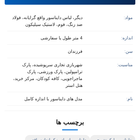
مواد:
دیگر، لباس دایناسور واقع گرایانه، فولاد
ضد زنگ، فوم، لاستیک سیلیکون
اندازه:
4 متر طول یا سفارشی
سن:
فرزندان
مناسبت:
شهربازی تجاری سرپوشیده، پارک
ترامپولین، پارک ورزشی، پارک
ماجراجویی، کافه کودکان، مرکز خرید،
هتل استر
نام:
مدل های دایناسور با اندازه کامل
برچسب ها
دایناسور پارک تفریحی
دایناسور انیماترونیک اندازه واقعی