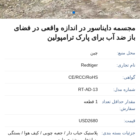
مجسمه دایناسور در اندازه واقعی در فضای
باز ضد آب برای پارک ترامپولین
محل منبع:
چین
نام تجاری:
Redtiger
گواهی:
CE/RCC/RoHS
شماره مدل:
RT-AD-13
مقدار حداقل تعداد
1 قطعه
سفارش:
قیمت:
USD2680
جزئیات بسته بندی:
پلاستیک حباب دار / جعبه چوبی / کیف هوا / بستگی
به انتخاب مشتری دارد