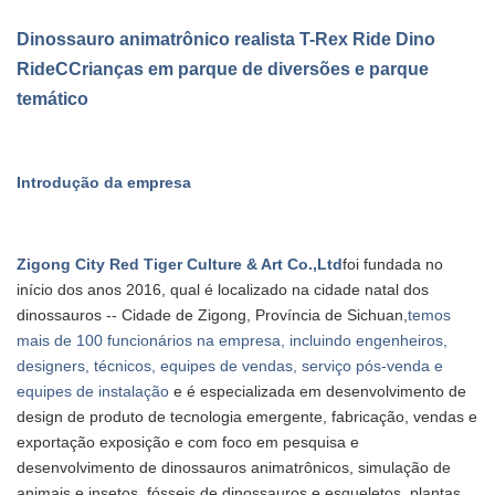
Dinossauro animatrônico realista T-Rex Ride Dino
Ride
C
Crianças em parque de diversões e parque
temático
Introdução da empresa
Zigong City Red Tiger Culture & Art Co.,Ltd
foi fundada no
início dos anos 20
16
, qual é
localizado na cidade natal dos
dinossauros -- Cidade de Zigong, Província de Sichuan,
temos
mais de 100 funcionários na empresa, incluindo engenheiros,
designers, técnicos, equipes de vendas, serviço pós-venda e
equipes de instalação
.
e é especializada em desenvolvimento de
design de produto de tecnologia emergente, fabricação, vendas e
exportação
exposição e com foco em pesquisa e
desenvolvimento de dinossauros animatrônicos, simulação de
animais e insetos, fósseis de dinossauros e
esqueletos, plantas