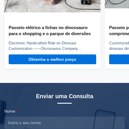
Passeio elétrico a fichas no dinossauro
Passeio p
para o shopping e o parque de diversões
comprimen
mostra d
Electronic Handcrafted Ride on Dinosaur
Customized 
Customization ——Dicrosaurus Company
dinosaur din
introduction Zigong City Red Tiger Culture & Art
Dinosaur Co
Obtenha o melhor preço
Co.,Ltd was established in early 2016, which is
the experien
located in the hometown of dinosaurs-- Zigong City,
Crafted from
Sichuan Province, and it is specialized in emerging
this costume
technology product ...
Enviar uma Consulta
Nome
*