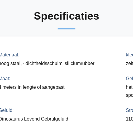
Specificaties
Materiaal:
kle
hoog staal, - dichtheidsschuim, siliciumrubber
zel
Maat:
Gel
4 meters in lengte of aangepast.
het
spo
Geluid:
Str
Dinosaurus Levend Gebrulgeluid
11