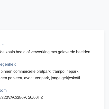
ur:
fde zoals beeld of verwerking met geleverde beelden
egenheid:
 binnen commerciële pretpark, trampolinepark,
rten parkeert, avonturenpark, jonge geitjeskoffi
oom:
0/220VAC/380V, 50/60HZ