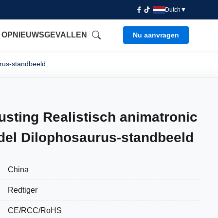
Dutch
▼
 OP
NIEUWS
GEVALLEN
Nu aanvragen
rus-standbeeld
sting Realistisch animatronic
el Dilophosaurus-standbeeld
China
Redtiger
CE/RCC/RoHS