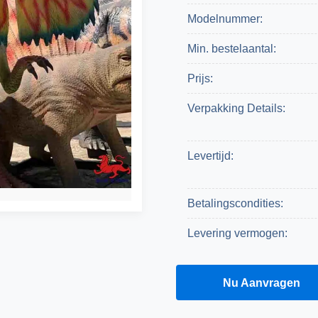
Modelnummer:
Min. bestelaantal:
Prijs:
Verpakking Details:
Levertijd:
Betalingscondities:
Levering vermogen:
Een Citaat Krijgen
Nu Aanvragen