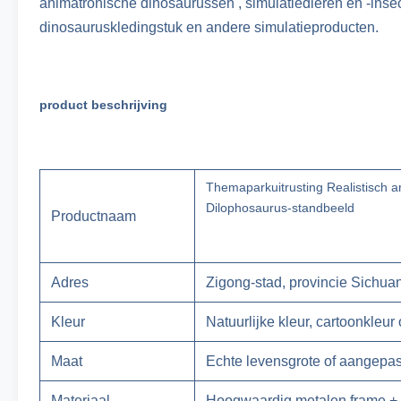
animatronische dinosaurussen , simulatiedieren en -inse
dinosauruskledingstuk en andere simulatieproducten.
product beschrijving
Themaparkuitrusting Realistisch 
Dilophosaurus-standbeeld
Productnaam
Adres
Zigong-stad, provincie Sichua
Kleur
Natuurlijke kleur, cartoonkleur
Maat
Echte levensgrote of aangepa
Materiaal
Hoogwaardig metalen frame + 