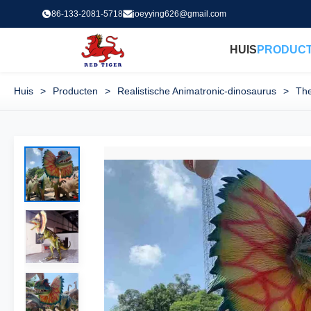
86-133-2081-5718
joeyying626@gmail.com
HUIS
PRODUC
Huis
>
Producten
>
Realistische Animatronic-dinosaurus
>
The