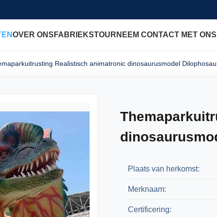
TEN
OVER ONS
FABRIEKSTOUR
NEEM CONTACT MET ONS
maparkuitrusting Realistisch animatronic dinosaurusmodel Dilophosau
Themaparkuitru
dinosaurusmod
Plaats van herkomst:
Merknaam:
Certificering: