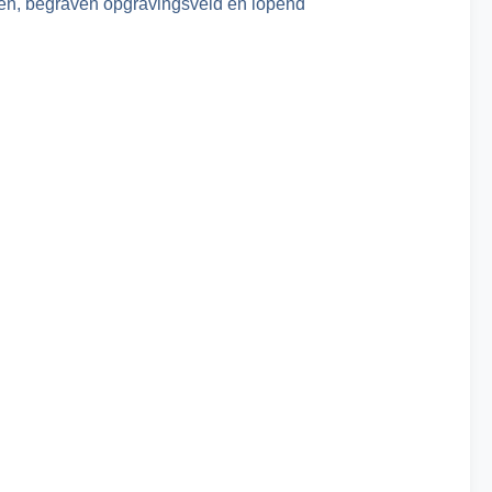
nten, begraven opgravingsveld en lopend