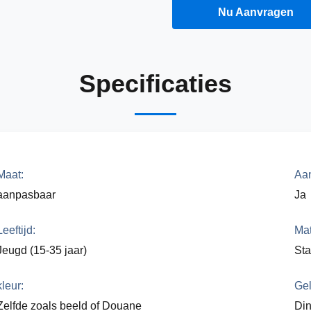
Een Citaat Krijgen
Nu Aanvragen
Specificaties
Maat:
Aan
aanpasbaar
Ja
Leeftijd:
Mat
Jeugd (15-35 jaar)
Sta
kleur:
Gel
Zelfde zoals beeld of Douane
Din