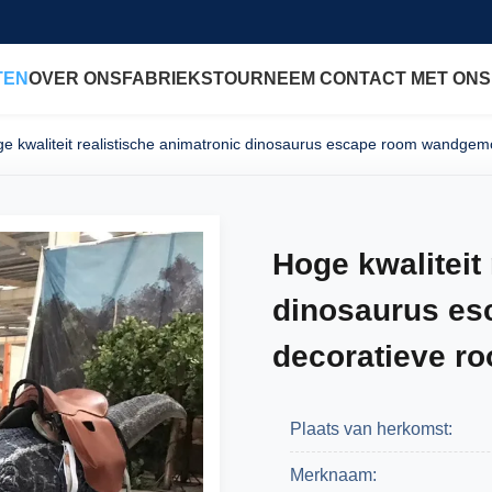
TEN
OVER ONS
FABRIEKSTOUR
NEEM CONTACT MET ONS
e kwaliteit realistische animatronic dinosaurus escape room wandgem
Hoge kwaliteit
dinosaurus e
decoratieve r
Plaats van herkomst:
Merknaam: