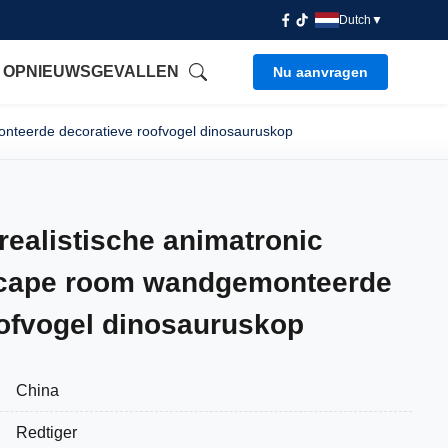
Dutch
▼
 OP
NIEUWS
GEVALLEN
Nu aanvragen
onteerde decoratieve roofvogel dinosauruskop
 realistische animatronic
scape room wandgemonteerde
oofvogel dinosauruskop
China
Redtiger