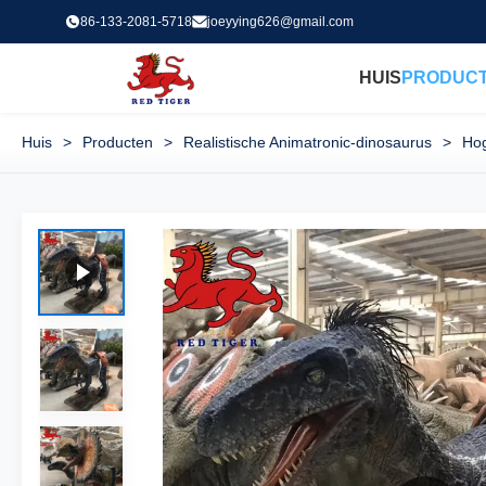
86-133-2081-5718
joeyying626@gmail.com
HUIS
PRODUC
Huis
>
Producten
>
Realistische Animatronic-dinosaurus
>
Hog