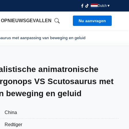
Dutch
▼
 OP
NIEUWS
GEVALLEN
Nu aanvragen
aurus met aanpassing van beweging en geluid
listische animatronische
rgonops VS Scutosaurus met
n beweging en geluid
China
Redtiger