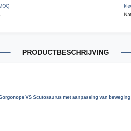
MOQ:
kle
1
Nat
PRODUCTBESCHRIJVING
 Gorgonops VS Scutosaurus met aanpassing van beweging 