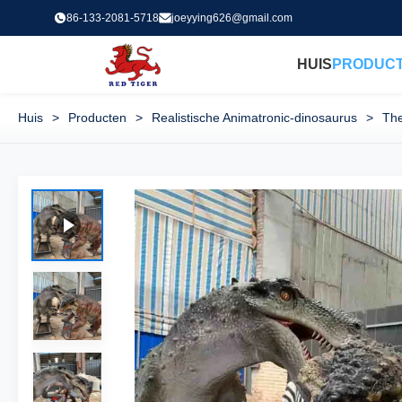
86-133-2081-5718
joeyying626@gmail.com
HUIS
PRODUC
Huis
>
Producten
>
Realistische Animatronic-dinosaurus
>
The