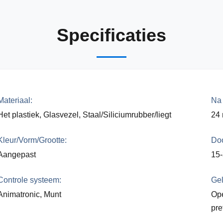
Specificaties
Materiaal:
Na 
Het plastiek, Glasvezel, Staal/Siliciumrubber/liegt
24
Kleur/Vorm/Grootte:
Doo
Aangepast
15
Controle systeem:
Gel
Animatronic, Munt
Ope
pre