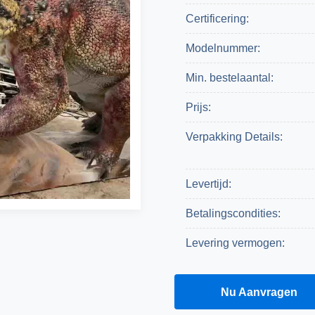
Certificering:
Modelnummer:
Min. bestelaantal:
Prijs:
Verpakking Details:
Levertijd:
Betalingscondities:
Levering vermogen:
Een Citaat Krijgen
Nu Aanvragen