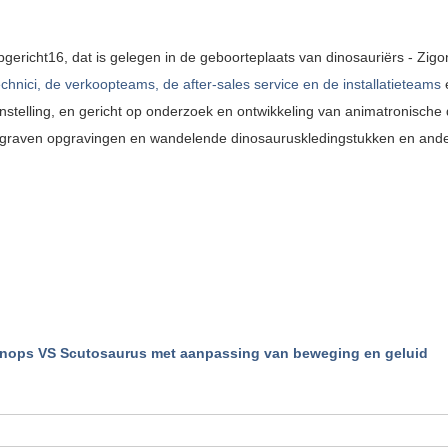
pgericht
16
, dat is
gelegen in de geboorteplaats van dinosauriërs - Zigon
chnici, de verkoopteams, de after-sales service en de installatieteams
.
nstelling, en gericht op onderzoek en ontwikkeling van animatronische 
begraven opgravingen en wandelende dinosauruskledingstukken en ande
onops VS Scutosaurus met aanpassing van beweging en geluid