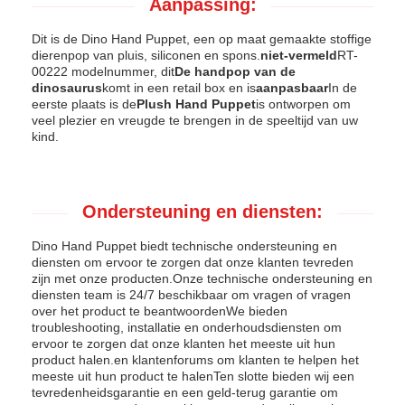
Aanpassing:
Dit is de Dino Hand Puppet, een op maat gemaakte stoffige
dierenpop van pluis, siliconen en spons.
niet-vermeld
RT-
00222 modelnummer, dit
De handpop van de
dinosaurus
komt in een retail box en is
aanpasbaar
In de
eerste plaats is de
Plush Hand Puppet
is ontworpen om
veel plezier en vreugde te brengen in de speeltijd van uw
kind.
Ondersteuning en diensten:
Dino Hand Puppet biedt technische ondersteuning en
diensten om ervoor te zorgen dat onze klanten tevreden
zijn met onze producten.Onze technische ondersteuning en
diensten team is 24/7 beschikbaar om vragen of vragen
over het product te beantwoordenWe bieden
troubleshooting, installatie en onderhoudsdiensten om
ervoor te zorgen dat onze klanten het meeste uit hun
product halen.en klantenforums om klanten te helpen het
meeste uit hun product te halenTen slotte bieden wij een
tevredenheidsgarantie en een geld-terug garantie om