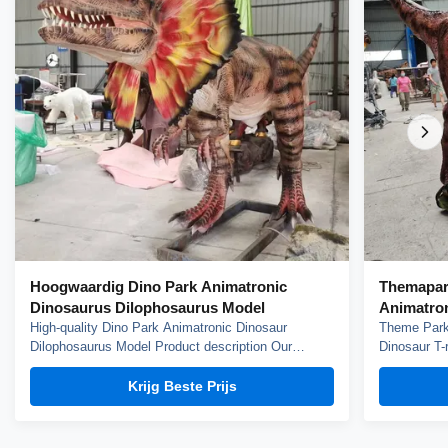
Hoogwaardig Dino Park Animatronic
Themapar
Dinosaurus Dilophosaurus Model
Animatron
High-quality Dino Park Animatronic Dinosaur
Theme Park 
Dilophosaurus Model Product description Our
Dinosaur T-
animatronic dinos adopt high density sponge,
animatronic
national standerd steel, durable motors and elastic
national st
Krijg Beste Prijs
fiber silicone skin. Waterproof, resistant to high
fiber silico
temperatures and strong winds, and uvioresistant. A
temperature
production ...
...