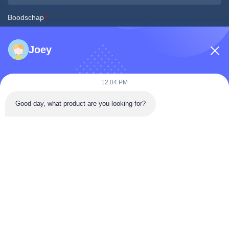
Boodschap
*
Joey
12:04 PM
Good day, what product are you looking for?
Nu indienen
Snel Contact
Tongren Road, district Da'an, Zigong City, provincie Sichuan,
China
Telefoon: 86-133-2081-5718
e-mail: joeyying626@gmail.com