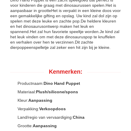
Dino Hand Puppet is een zacht speelgoed dat perfect is
voor kinderen die graag met dinosaurussen spelen.Het is
aanpasbaar in grootteHet is verpakt in een kleine doos voor
een gemakkelijke gifting en opslag. Uw kind zal dol zijn op
spelen met deze leuke en zachte pop.De heldere kleuren
en het dinosaurusontwerp maken het leuk en
spannend.Het zal hun favoriete speeltje worden.Je kind zal
het leuk vinden om met deze dinosauruspop te knuffelen
en verhalen over hen te verzinnen.Dit zachte
dierpoppeenspelletje zal zeker een hit zijn bij je kleine.
Kenmerken:
Productnaam:
Dino Hand Puppet
Materiaal:
Plush/silicone/spons
Kleur:
Aanpassing
Verpakking:
Verkoopdoos
Land/regio van vervaardiging:
China
Grootte:
Aanpassing