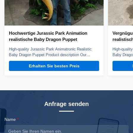
Hochwertige Jurassic Park Animation
Vergnügu
realistische Baby Dragon Puppet
realistis
High-quality Jurassic Park Animatronic Realistic
High-qualit
Baby Dragon Puppet Product description Our
Baby Dragon
dinosaur puppet weights about 3kg, it can blink,
dinosaur pu
Erhalten Sie besten Preis
open mouth and roar, control by hand. You can
open mouth 
choose silicone skin or fabric skin, silicone skin is
choose silic
smoth but more heavy, fabric skin has fine texture.
smoth but m
...
...
Anfrage senden
Name
*