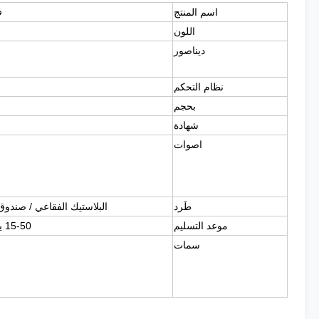
وا
اسم المنتج
اللون
ديناصور
نظام التحكم
بحجم
شهادة
اصوات
طَرد
البلاستيك الفقاعي / صندوق 
موعد التسليم
15-50 يومًا (تعتمد على مواصفات المنتج وكمية الطلب)
سمات