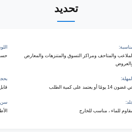
تحديد
ناسبة:
اللو
لملاعب والمتاحف ومراكز التسوق والمتنزهات والمعارض
حسب
العروض
لمهلة:
بحجم
غضون 14 يومًا أو يعتمد على كمية الطلب
قابل
لد:
سن:
قاوم للماء ، مناسب للخارج
الأطفال 