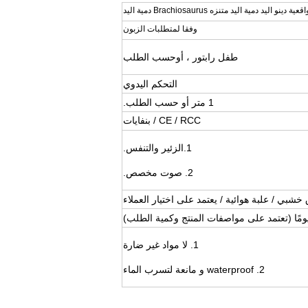
قعية دينو اليد دمية اليد متنزه Brachiosaurus دمية اليد
وفقا لمتطلبات الزبون
طفل رابتور ، أو
حسب الطلب
التحكم اليدوي
1 متر أو حسب الطلب.
CE / RCC / بنفايات
1.
الزئير والتنفس.
2. صوت مخصص.
خشبي / علبة هوائية / يعتمد على اختيار العملاء
1. لا مواد غير ضارة
2. waterproof و مانعة لتسرب الماء