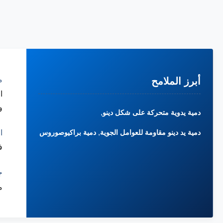
م
أبرز الملامح
ا
و
,
دمية يدوية متحركة على شكل دينو
,
دمية يد دينو مقاومة للعوامل الجوية
دمية براكيوصوروس
ا
في 
ج
م