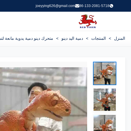
joeyying626@gmail.com
86-133-2081-5718
المنزل
>
المنتجات
>
دمية اليد دينو
>
متحرك دينو دمية يدوية مانعة لتسرب الماء uppet