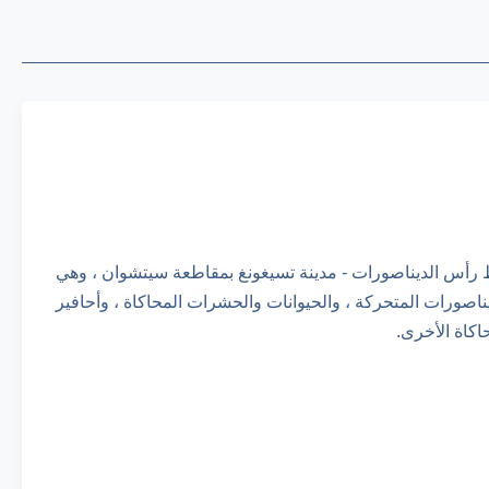
ة") في أوائل عام 2016 ، والتي تقع في مسقط رأس الديناصورات - مدينة تسيغونغ بمقاطعة سيتشوان ، وهي
ناصورات المتحركة ، والحيوانات والحشرات المحاكاة ، وأحافير
اكاة الأخرى.