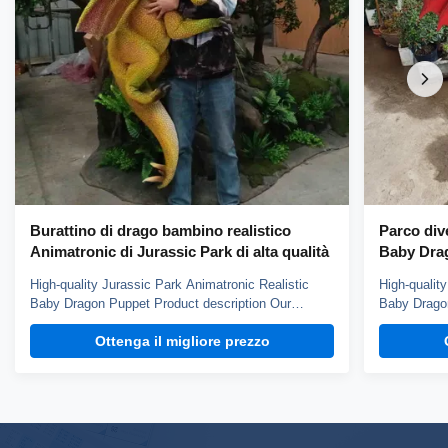
Burattino di drago bambino realistico
Parco div
Animatronic di Jurassic Park di alta qualità
Baby Dra
High-quality Jurassic Park Animatronic Realistic
High-qualit
Baby Dragon Puppet Product description Our
Baby Dragon
dinosaur puppet weights about 3kg, it can blink,
dinosaur pu
Ottenga il migliore prezzo
open mouth and roar, control by hand. You can
open mouth 
choose silicone skin or fabric skin, silicone skin is
choose silic
smoth but more heavy, fabric skin has fine texture.
smoth but m
...
...