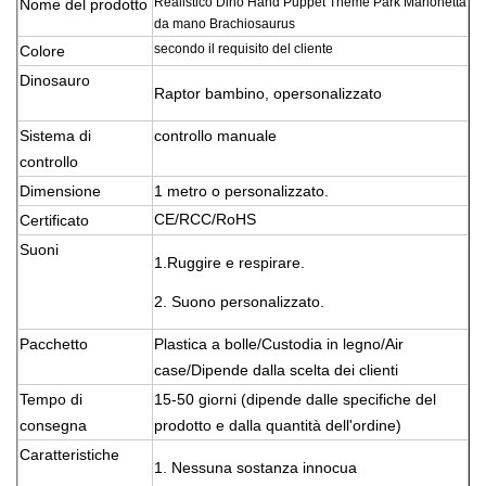
Realistico Dino Hand Puppet Theme Park Marionetta
Nome del prodotto
da mano Brachiosaurus
secondo il requisito del cliente
Colore
Dinosauro
Raptor bambino, o
personalizzato
Sistema di
controllo manuale
controllo
Dimensione
1 metro o personalizzato.
CE/RCC/RoHS
Certificato
Suoni
1.
Ruggire e respirare.
2. Suono personalizzato.
Pacchetto
Plastica a bolle/Custodia in legno/Air
case/Dipende dalla scelta dei clienti
Tempo di
15-50 giorni (dipende dalle specifiche del
consegna
prodotto e dalla quantità dell'ordine)
Caratteristiche
1. Nessuna sostanza innocua