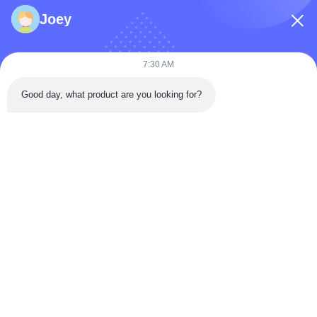
Joey
7:30 AM
Invia Ora
Good day, what product are you looking for?
Contatto Rapido
Strada Tongren, distretto di Da'an, città di Zigong, provincia del
Sichuan, Cina
Telefono: 86-133-2081-5718
e-mail: joeyying626@gmail.com