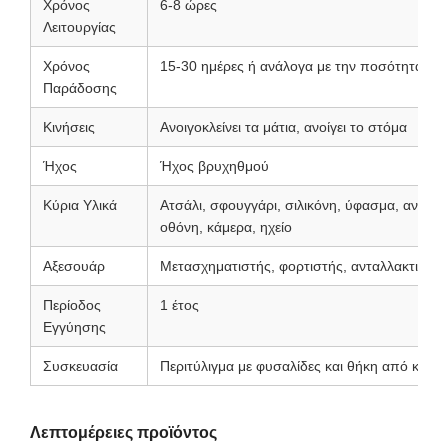
Χρόνος
6-8 ώρες
Λειτουργίας
Χρόνος
15-30 ημέρες ή ανάλογα με την ποσότητα πα
Παράδοσης
Κινήσεις
Ανοιγοκλείνει τα μάτια, ανοίγει το στόμα
Ήχος
Ήχος βρυχηθμού
Κύρια Υλικά
Ατσάλι, σφουγγάρι, σιλικόνη, ύφασμα, ανεμισ
οθόνη, κάμερα, ηχείο
Αξεσουάρ
Μετασχηματιστής, φορτιστής, ανταλλακτικά ε
Περίοδος
1 έτος
Εγγύησης
Συσκευασία
Περιτύλιγμα με φυσαλίδες και θήκη από κόντ
Λεπτομέρειες προϊόντος