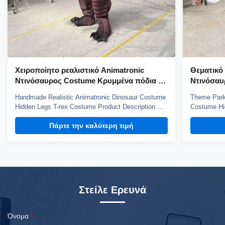
Χειροποίητο ρεαλιστικό Animatronic
Θεματικό
Ντινόσαυρος Costume Κρυμμένα πόδια T-
Ντινόσαυ
rex Costume
Velocirap
Handmade Realistic Animatronic Dinosaur Costume
Theme Park 
Hidden Legs T-rex Costume Product Description Our
Costume Hi
t-rex costume has steel frame and sponge structure,
Product Des
Πάρτε την καλύτερη τιμή
elastic fabric surface. Soft silicone teeth don't hurt
steel frame 
kids. It's very light and easy to operation. Worn by
surface. Sof
one person, performer can observe outside ...
light and e
performer ca
Στείλε Ερευνά
Όνομα
*