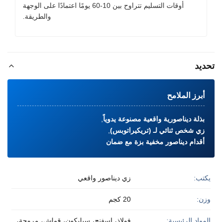
أوقات التسليم تتراوح بين 10-60 يومًا اعتمادًا على الوجهة
والطريقة.
تحديد
أبرز الملامح
بذلة ديناصورية واقعية مصنوعة يدوياً
,
زي شخص ثنائي لـ (تريكيراتوبس)
,
أقدام ديناصور مخفية بزة مع ضمان
يكتب:
زي ديناصور واقعي
وزن:
20 كجم
المواد الرئيسية:
فولاذ، إسفنج، سيليكون، قماش، مروحة،