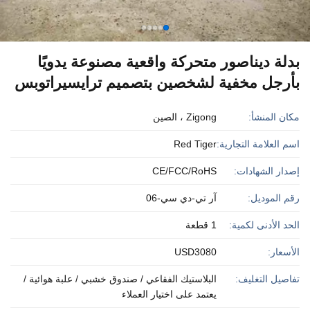
بدلة ديناصور متحركة واقعية مصنوعة يدويًا
بأرجل مخفية لشخصين بتصميم ترايسيراتوبس
مكان المنشأ:
Zigong ، الصين
اسم العلامة التجارية:
Red Tiger
إصدار الشهادات:
CE/FCC/RoHS
رقم الموديل:
آر تي-دي سي-06
الحد الأدنى لكمية:
1 قطعة
الأسعار:
USD3080
تفاصيل التغليف:
البلاستيك الفقاعي / صندوق خشبي / علبة هوائية /
يعتمد على اختيار العملاء