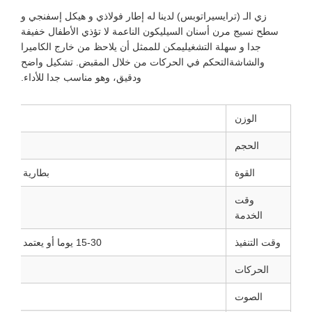
زي الـ (ترايسيراتوبس) لدينا له إطار فولاذي و هيكل إسفنجي و
سطح نسيج مرن أسنان السيليكون الناعمة لا تؤذي الأطفال خفيفة
جدا و سهلة التشغيليمكن للممثل أن يلاحظ من خارج الكاميرا
والشاشةالتحكم في الحركات من خلال المقبض. تشكيل واضح
ودقيق، وهو مناسب جدا للأداء.
الوزن
الحجم
4طولها 5 أمتار
القوة
بطارية 12000mAh 12V
وقت
الخدمة
وقت التنفيذ
15-30 يوما أو يعتمد على كمية الطلب
الحركات
ابصق
الصوت