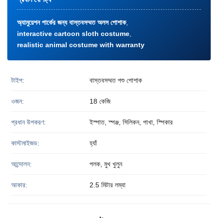
অ্যামুয়েশন পার্কের জন্য বাস্তবসম্মত অলস পোশাক
,
interactive cartoon sloth costume
,
realistic animal costume with warranty
টাইপ:
বাস্তবসম্মত পশু পোশাক
ওজন:
18 কেজি
প্রধান উপকরণ:
ইস্পাত, স্পঞ্জ, সিলিকন, পাখা, স্পিকার
কাস্টমাইজড:
হ্যাঁ
আন্দোলন:
পলক, মুখ খুলুন
আকার:
2.5 মিটার লম্বা