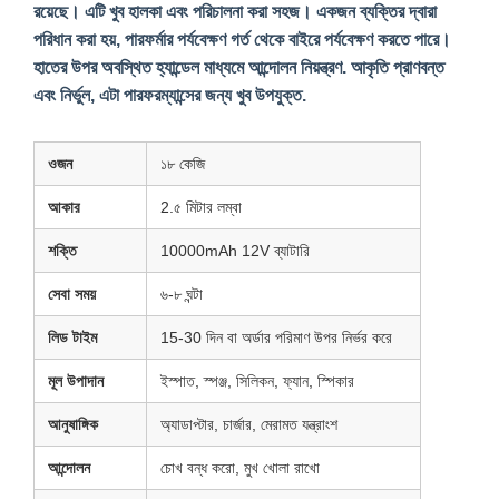
রয়েছে। এটি খুব হালকা এবং পরিচালনা করা সহজ। একজন ব্যক্তির দ্বারা
পরিধান করা হয়, পারফর্মার পর্যবেক্ষণ গর্ত থেকে বাইরে পর্যবেক্ষণ করতে পারে।
হাতের উপর অবস্থিত হ্যান্ডেল মাধ্যমে আন্দোলন নিয়ন্ত্রণ. আকৃতি প্রাণবন্ত
এবং নির্ভুল, এটা পারফরম্যান্সের জন্য খুব উপযুক্ত.
ওজন
১৮ কেজি
আকার
2.৫ মিটার লম্বা
শক্তি
10000mAh 12V ব্যাটারি
সেবা সময়
৬-৮ ঘন্টা
লিড টাইম
15-30 দিন বা অর্ডার পরিমাণ উপর নির্ভর করে
মূল উপাদান
ইস্পাত, স্পঞ্জ, সিলিকন, ফ্যান, স্পিকার
আনুষাঙ্গিক
অ্যাডাপ্টার, চার্জার, মেরামত যন্ত্রাংশ
আন্দোলন
চোখ বন্ধ করো, মুখ খোলা রাখো