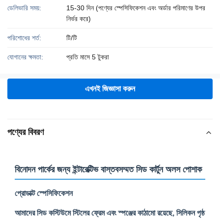
ডেলিভারি সময়:
15-30 দিন (পণ্যের স্পেসিফিকেশন এবং অর্ডার পরিমাণের উপর
নির্ভর করে)
পরিশোধের শর্ত:
টি/টি
যোগানের ক্ষমতা:
প্রতি মাসে 5 টুকরা
এখনই জিজ্ঞাসা করুন
পণ্যের বিবরণ
বিনোদন পার্কের জন্য ইন্টারেক্টিভ বাস্তবসম্মত সিড কার্টুন অলস পোশাক
প্রোডাক্ট স্পেসিফিকেশন
আমাদের সিড কস্টিউমে স্টিলের ফ্রেম এবং স্পঞ্জের কাঠামো রয়েছে, সিলিকন পৃষ্ঠ