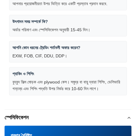
আপনার প্রয়োজনীয়তা উপর ভিত্তি করে একটি প্রস্তাব প্রদান করবে.
উৎপাদন সময় সম্পর্কে কি?
অর্ডার পরিমাণ এবং স্পেসিফিকেশন অনুযায়ী 15-45 দিন।
আপনি কোন ধরনের ট্রেডিং শর্তাবলী অফার করেন?
EXW, FOB, CIF, DDU, DDP।
প্যাকিং ও শিপিং
বুদ্বুদ ফিল্ম মোড়ক এবং plywood কেস। সমুদ্র বা বায়ু দ্বারা শিপিং, ডেলিভারি
গন্তব্য এবং শিপিং পদ্ধতি উপর নির্ভর করে 10-60 দিন লাগে।
স্পেসিফিকেশন
প্রধান বৈশিষ্ট্য