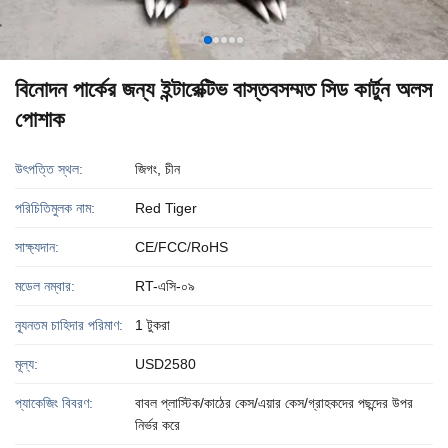
বিনোদন পার্কের জন্য ইন্টারেক্টিভ বাস্তবসম্মত সিড কার্টুন অলস
পোশাক
উৎপত্তি স্থল:
জিগং, চীন
পরিচিতিমুলক নাম:
Red Tiger
সাক্ষ্যদান:
CE/FCC/RoHS
মডেল নম্বার:
RT-এসি-০৯
ন্যূনতম চাহিদার পরিমাণ:
1 টুকরা
মূল্য:
USD2580
প্যাকেজিং বিবরণ:
বাবল প্লাস্টিক/কাঠের কেস/এয়ার কেস/গ্রাহকদের পছন্দের উপর
নির্ভর করে