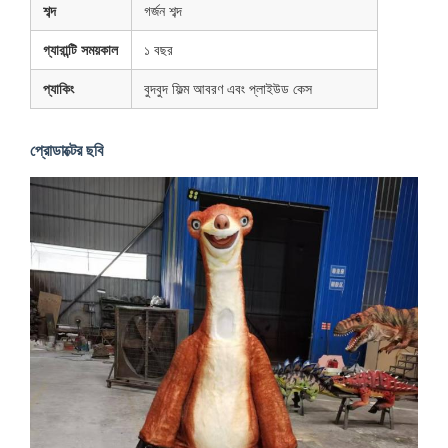
শব্দ
গর্জন শব্দ
গ্যারান্টি সময়কাল
১ বছর
প্যাকিং
বুদবুদ ফিল্ম আবরণ এবং প্লাইউড কেস
প্রোডাক্টের ছবি