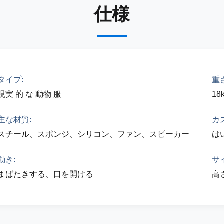
仕様
タイプ:
重さ
現実 的 な 動物 服
18
主な材質:
カ
スチール、スポンジ、シリコン、ファン、スピーカー
は
動き:
サ
まばたきする、口を開ける
高