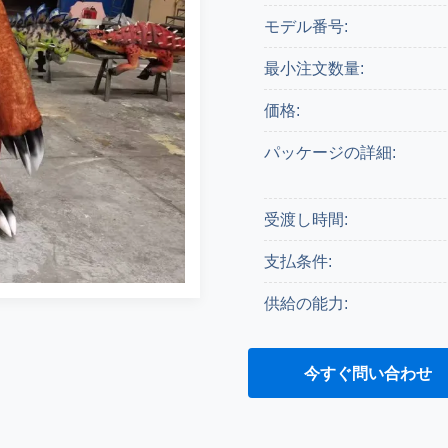
モデル番号:
最小注文数量:
価格:
パッケージの詳細:
受渡し時間:
支払条件:
供給の能力:
引用文 を 入手 する
今すぐ問い合わせ