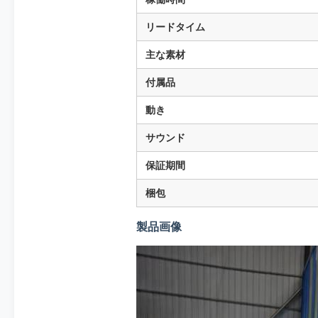
リードタイム
主な素材
付属品
動き
サウンド
保証期間
梱包
製品画像