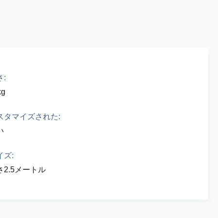
:
kg
スタマイズされた:
い
イズ:
さ2.5メートル