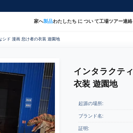
家へ
製品
わたしたち に つい て
工場ツアー
連絡
シド 漫画 怠け者の衣装 遊園地
インタラクティ
衣装 遊園地
起源の場所:
ブランド名:
証明: