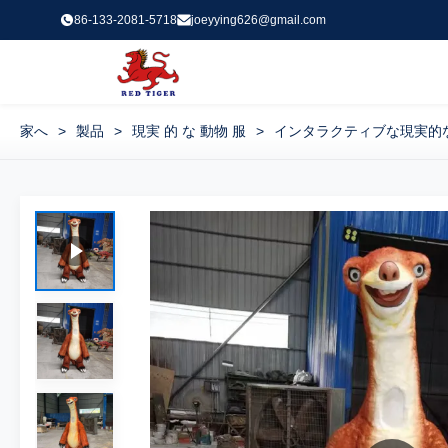
86-133-2081-5718
joeyying626@gmail.com
家へ
>
製品
>
現実 的 な 動物 服
>
インタラクティブな現実的な