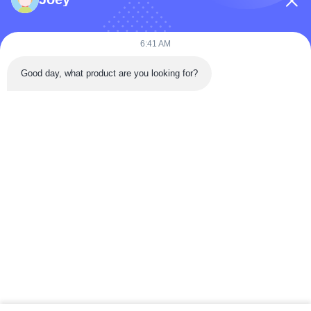
6:41 AM
Good day, what product are you looking for?
Invia Ora
Contatto Rapido
Strada Tongren, distretto di Da'an, città di Zigong, provincia del
Sichuan, Cina
Telefono: 86-133-2081-5718
e-mail: joeyying626@gmail.com
Diritti d'autore © 2022-2026 Zigong City Red Tiger Culture & Art Co., Ltd..