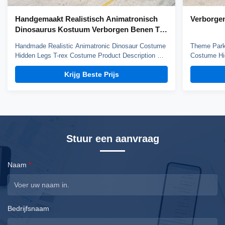
Handgemaakt Realistisch Animatronisch
Verborgen
Dinosaurus Kostuum Verborgen Benen T-
rex Kostuum
Handmade Realistic Animatronic Dinosaur Costume
Theme Park 
Hidden Legs T-rex Costume Product Description Our
Costume Hi
t-rex costume has steel frame and sponge structure,
Product Des
Krijg Beste Prijs
elastic fabric surface. Soft silicone teeth don't hurt
steel frame 
kids. It's very light and easy to operation. Worn by
surface. Sof
one person, performer can observe outside ...
light and e
performer ca
Stuur een aanvraag
Naam
*
Bedrijfsnaam