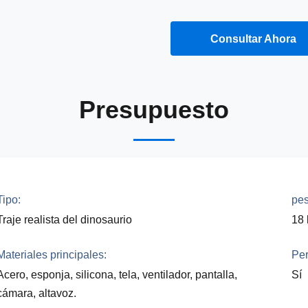
Obtener Una Cita
Consultar Ahora
Presupuesto
Tipo:
pes
Traje realista del dinosaurio
18 
Materiales principales:
Per
Acero, esponja, silicona, tela, ventilador, pantalla,
Sí
cámara, altavoz.