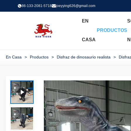
86-133-2081-5718
joeyying626@gmail.com
EN
S
PRODUCTOS
CASA
N
En Casa
>
Productos
>
Disfraz de dinosaurio realista
>
Disfra