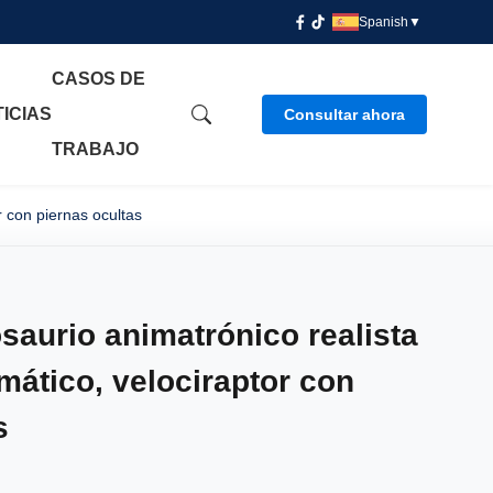
Spanish
▼
CASOS DE
ICIAS
Consultar ahora
TRABAJO
r con piernas ocultas
osaurio animatrónico realista
mático, velociraptor con
s