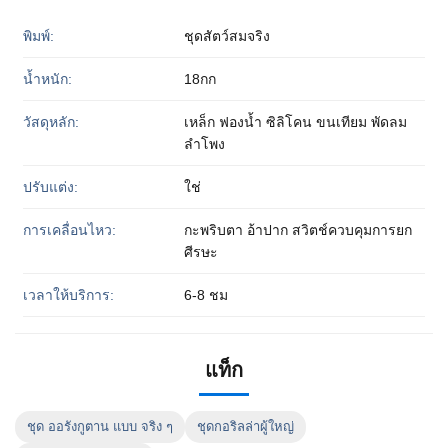
พิมพ์:
ชุดสัตว์สมจริง
น้ำหนัก:
18กก
วัสดุหลัก:
เหล็ก ฟองน้ำ ซิลิโคน ขนเทียม พัดลม
ลำโพง
ปรับแต่ง:
ใช่
การเคลื่อนไหว:
กะพริบตา อ้าปาก สวิตช์ควบคุมการยก
ศีรษะ
เวลาให้บริการ:
6-8 ชม
แท็ก
ชุด ออรังกูตาน แบบ จริง ๆ
ชุดกอริลล่าผู้ใหญ่