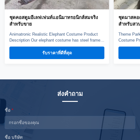
ชุดคอสตูมอีเลฟเฟนท์แอนิมาทรอนิกส์สมจริง
ชุดมาสคอต
สำหรับขาย
สำหรับสว
Animatronic Realistic Elephant Costume Product
Theme Park 
Description Our elephant costume has steel frame
Costume Pro
and sponge structure, elastic fabric surface. It's
has steel f
very light and easy to operation. Worn by two
surface. It'
รับราคาที่ดีที่สุด
person, performer can observe outside from the
by one pers
camera and screen. Control the movements through
the observa
the handle. ...
through ...
ส่งคำถาม
ชื่อ
*
ชื่อ บริษัท